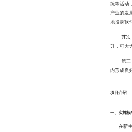
练等活动
产业的发
地投身软
其次
升，可大
第三
内形成良
项目介绍
一、
实施模
在新