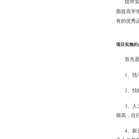
软件
面提高学
有的优秀
项目实施的
首先
1
、找
2
、找
3
、人
很高，往
4
、新