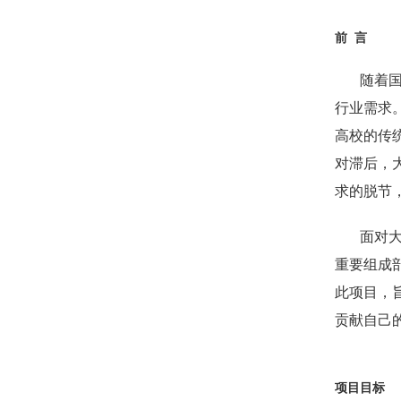
前 言
随着
行业需求
高校的传
对滞后，
求的脱节
面对
重要组成
此项目，
贡献自己
项目目标